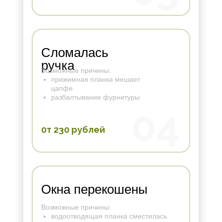
Сломалась
ручка
Возможные причины:
прижимная планка мешает
цапфе
разбалтывание фурнитуры
04
0т 230 рублей
Окна перекошены
Возможные причины:
водоотводящая планка сместилась