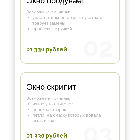
Окно продувает
Возможные причины:
уплотнительная резинка усохла и
требует замены
проблемы с ручкой
02
0т 330 рублей
Окно скрипит
Возможные причины:
износ уплотнителей
перекос створок
петли, на смазку которых попала
пыль и грязь
03
0т 330 рублей