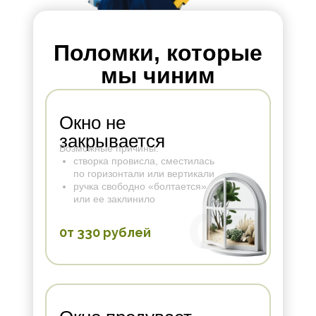
Поломки, которые
мы чиним
Окно не
закрывается
Возможные причины:
створка провисла, сместилась
по горизонтали или вертикали
ручка свободно «болтается»
или ее заклинило
01
0т 330 рублей