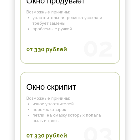
Окно продувает
Возможные причины:
уплотнительная резинка усохла и
требует замены
проблемы с ручкой
02
0т 330 рублей
Окно скрипит
Возможные причины:
износ уплотнителей
перекос створок
петли, на смазку которых попала
пыль и грязь
03
0т 330 рублей