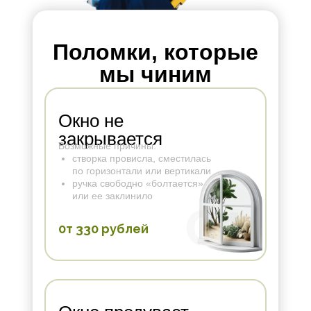
Поломки, которые
мы чиним
Окно не
закрывается
Возможные причины:
створка провисла, сместилась
по горизонтали или вертикали
ручка свободно «болтается»
или ее заклинило
01
0т 330 рублей