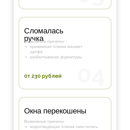
Сломалась
ручка
Возможные причины:
прижимная планка мешает
цапфе
разбалтывание фурнитуры
04
0т 230 рублей
Окна перекошены
Возможные причины:
водоотводящая планка сместилась